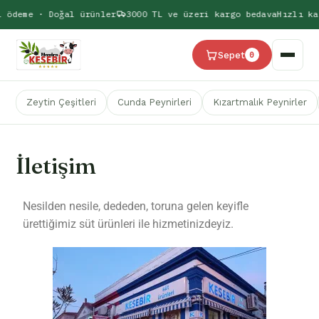
 ödeme · Doğal ürünler
3000 TL ve üzeri kargo bedava
Hızlı ka
Sepet
0
Zeytin Çeşitleri
Cunda Peynirleri
Kızartmalık Peynirler
İletişim
Nesilden nesile, dededen, toruna gelen keyifle
ürettiğimiz süt ürünleri ile hizmetinizdeyiz.