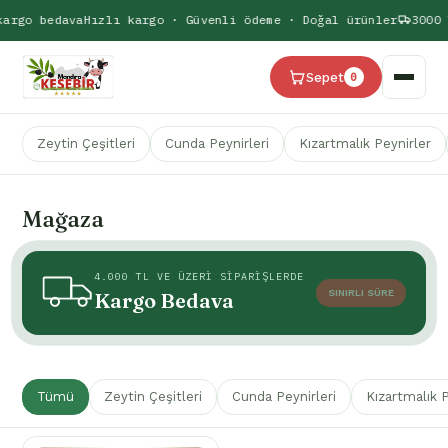
argo bedava
Hızlı kargo · Güvenli ödeme · Doğal ürünler
3000 
Sepet
0
Zeytin Çeşitleri
Cunda Peynirleri
Kızartmalık Peynirler
Mağaza
4.000 TL VE ÜZERİ SİPARİŞLERDE
SINIRLI SÜRE
Kargo Bedava
Tümü
Zeytin Çeşitleri
Cunda Peynirleri
Kızartmalık 