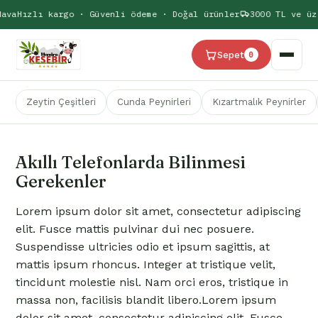
ava
Hızlı kargo · Güvenli ödeme · Doğal ürünler
3000 TL ve üz
Sepet
0
Zeytin Çeşitleri
Cunda Peynirleri
Kızartmalık Peynirler
Akıllı Telefonlarda Bilinmesi
Gerekenler
Lorem ipsum dolor sit amet, consectetur adipiscing
elit. Fusce mattis pulvinar dui nec posuere.
Suspendisse ultricies odio et ipsum sagittis, at
mattis ipsum rhoncus. Integer at tristique velit,
tincidunt molestie nisl. Nam orci eros, tristique in
massa non, facilisis blandit libero.Lorem ipsum
dolor sit amet, consectetur adipiscing elit. Fusce