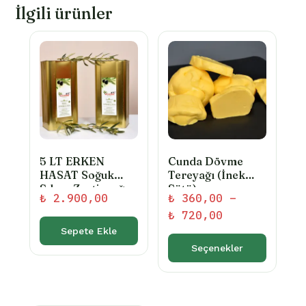
İlgili ürünler
5 LT ERKEN
Cunda Dövme
HASAT Soğuk
Tereyağı (İnek
Sıkım Zeytinyağ
Sütü)
₺
2.900,00
₺
360,00
–
2025-2026
Fiyat
₺
720,00
sezonu
(FİLTRESİZ)
aralığı:
Sepete Ekle
₺ 360,00
Seçenekler
-
Bu
₺ 720,00
ürünün
birden