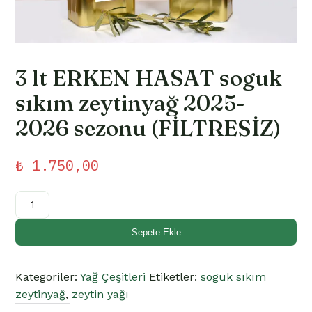
3 lt ERKEN HASAT soguk
sıkım zeytinyağ 2025-
2026 sezonu (FİLTRESİZ)
₺
1.750,00
3
lt
ERKEN
Sepete Ekle
HASAT
soguk
Kategoriler:
Yağ Çeşitleri
Etiketler:
soguk sıkım
sıkım
zeytinyağ
,
zeytin yağı
zeytinyağ