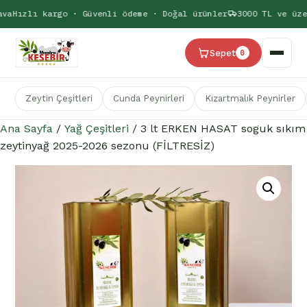
va
Hızlı kargo · Güvenli ödeme · Doğal ürünler
3000 TL ve üzer
Sepet
0
Zeytin Çeşitleri
Cunda Peynirleri
Kızartmalık Peynirler
Ana Sayfa
/
Yağ Çeşitleri
/ 3 lt ERKEN HASAT soguk sıkım
zeytinyağ 2025-2026 sezonu (FİLTRESİZ)