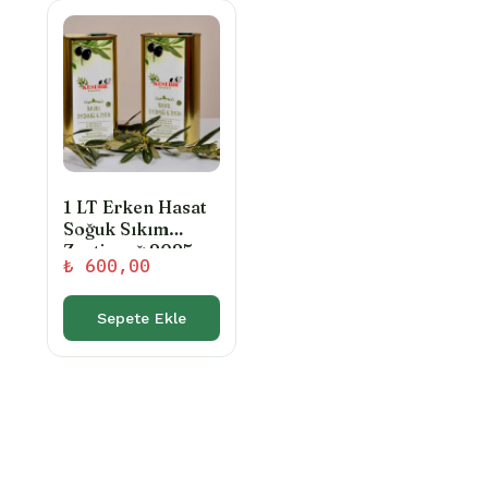
fazla
varyasyonu
var.
Seçenekler
ürün
sayfasından
seçilebilir
1 LT Erken Hasat
Soğuk Sıkım
Zeytinyağ 2025-
₺
600,00
2026 Sezonu
(FİLTRESİZ)
Sepete Ekle