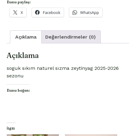
Bunu paylaş:
2025-
2026
X
Facebook
WhatsApp
sezonu
(FİLTRESİZ)
adet
Açıklama
Değerlendirmeler (0)
Açıklama
soguk sıkım naturel sızma zeytinyag 2025-2026
sezonu
Bunu beğen:
İlgili