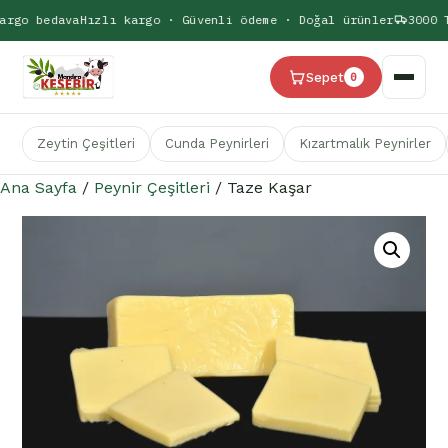
rgo bedava
Hızlı kargo · Güvenli ödeme · Doğal ürünler
3000 T
Sepet
0
Zeytin Çeşitleri
Cunda Peynirleri
Kızartmalık Peynirler
Ana Sayfa
/
Peynir Çeşitleri
/ Taze Kaşar