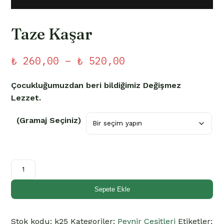
Taze Kaşar
Fiyat
₺
260,00
–
₺
520,00
aralığı:
Çocukluğumuzdan beri bildiğimiz Değişmez
₺ 260,00
Lezzet.
-
(Gramaj Seçiniz)
₺ 520,00
Taze
Kaşar
adet
Sepete Ekle
Stok kodu:
k25
Kategoriler:
Peynir Çeşitleri
Etiketler: