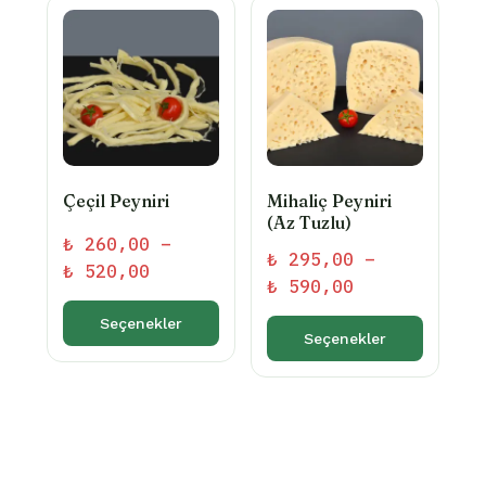
fazla
fazla
varyasyonu
varyasyonu
var.
var.
Seçenekler
Seçenekler
ürün
ürün
sayfasından
sayfasından
seçilebilir
seçilebilir
Çeçil Peyniri
Mihaliç Peyniri
(Az Tuzlu)
₺
260,00
–
₺
295,00
–
Fiyat
₺
520,00
Fiyat
₺
590,00
aralığı:
aralığı:
₺ 260,00
Seçenekler
₺ 295,00
Seçenekler
-
Bu
-
Bu
₺ 520,00
ürünün
₺ 590,00
ürünün
birden
birden
fazla
fazla
varyasyonu
varyasyonu