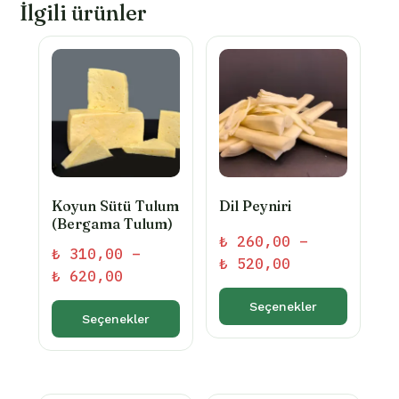
İlgili ürünler
Koyun Sütü Tulum
Dil Peyniri
(Bergama Tulum)
₺
260,00
–
₺
310,00
–
Fiyat
₺
520,00
Fiyat
₺
620,00
aralığı:
aralığı:
₺ 260,00
Seçenekler
₺ 310,00
Seçenekler
-
Bu
-
Bu
₺ 520,00
ürünün
₺ 620,00
ürünün
birden
birden