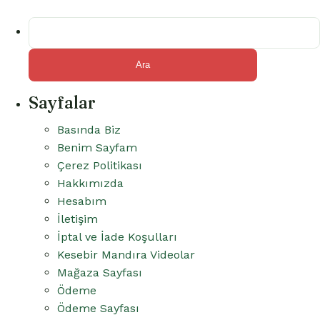
var.
var.
Seçenekler
Arama:
Seçenekler
ürün
ürün
sayfasından
sayfasından
seçilebilir
seçilebilir
Sayfalar
Basında Biz
Benim Sayfam
Çerez Politikası
Hakkımızda
Hesabım
İletişim
İptal ve İade Koşulları
Kesebir Mandıra Videolar
Mağaza Sayfası
Ödeme
Ödeme Sayfası