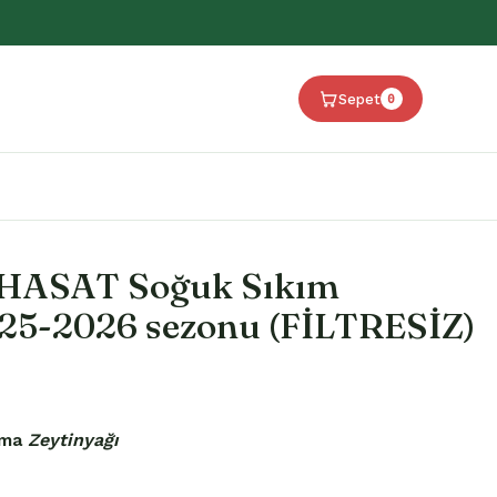
Sepet
0
 HASAT Soğuk Sıkım
025-2026 sezonu (FİLTRESİZ)
zma
Zeytinyağı