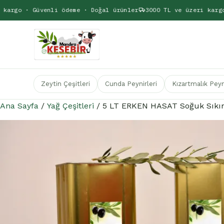
rgo · Güvenli ödeme · Doğal ürünler
3000 TL ve üzeri kargo b
Zeytin Çeşitleri
Cunda Peynirleri
Kızartmalık Peyn
Ana Sayfa
/
Yağ Çeşitleri
/ 5 LT ERKEN HASAT Soğuk Sıkım