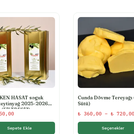
ERKEN HASAT soguk
Cunda Dövme Tereyağı 
zeytinyağ 2025-2026
Sütü)
 (FİLTRESİZ)
50,00
₺
360,00
–
₺
720,0
Sepete Ekle
Seçenekler