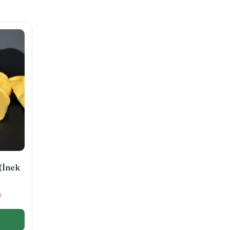
(İnek
Fiyat
0
aralığı:
₺ 360,00