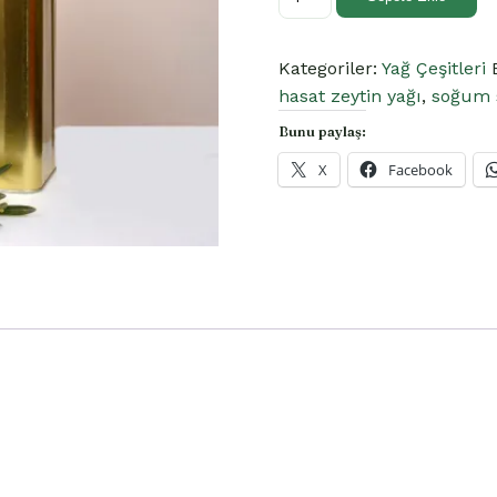
LT
ERKEN
Kategoriler:
Yağ Çeşitleri
HASAT
hasat zeytin yağı
,
soğum s
Soğuk
Sıkım
Bunu paylaş:
Zeytinyağ
X
Facebook
2025-
2026
sezonu
(FİLTRESİZ)
adet