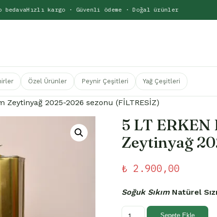
edava
Hızlı kargo · Güvenli ödeme · Doğal ürünler
irler
Özel Ürünler
Peynir Çeşitleri
Yağ Çeşitleri
 Zeytinyağ 2025-2026 sezonu (FİLTRESİZ)
5 LT ERKEN
Zeytinyağ 2
₺
2.900,00
Soğuk Sıkım
Natürel Sı
5
Sepete Ekle