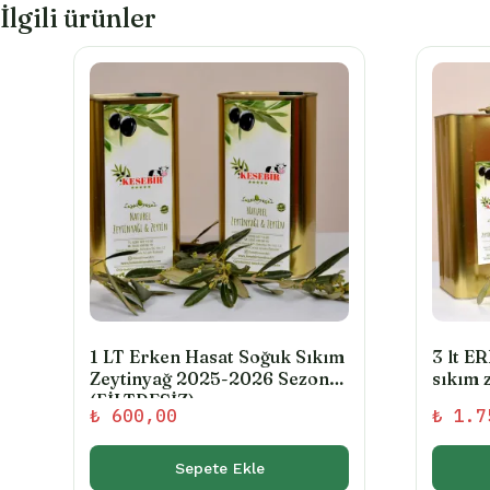
İlgili ürünler
1 LT Erken Hasat Soğuk Sıkım
3 lt 
Zeytinyağ 2025-2026 Sezonu
sıkım 
(FİLTRESİZ)
sezonu
₺
600,00
₺
1.7
Sepete Ekle